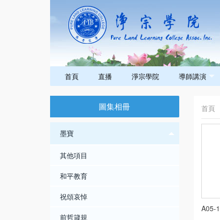
首頁
直播
淨宗學院
導師講演
圖集相冊
首頁
墨寶
其他項目
和平教育
祝頌哀悼
A05-
前哲箴規