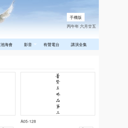
手機版
丙午年 六月廿五
蓮池海會
影音
有聲電台
講演全集
A05-128