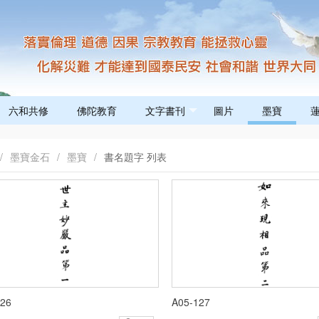
六和共修
佛陀教育
文字書刊
圖片
墨寶
/
墨寶金石
/
墨寶
/
書名題字 列表
126
A05-127