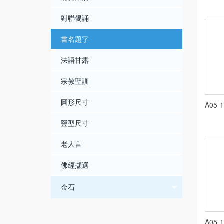
對聯偈誦
書名題字
法語甘露
宗教聖訓
圓形尺寸
A05-
豎型尺寸
老人言
佛經擷選
金石
A05-