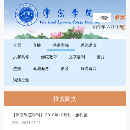
手機版
丙午年 六月廿五
首頁
直播
淨宗學院
導師講演
六和共修
佛陀教育
文字書刊
圖片
墨寶
蓮池海會
影音
有聲電台
講演全集
推薦圖文
【淨宗學院季刊】 2018年12月刊－創刊號
更新：2024-03-27