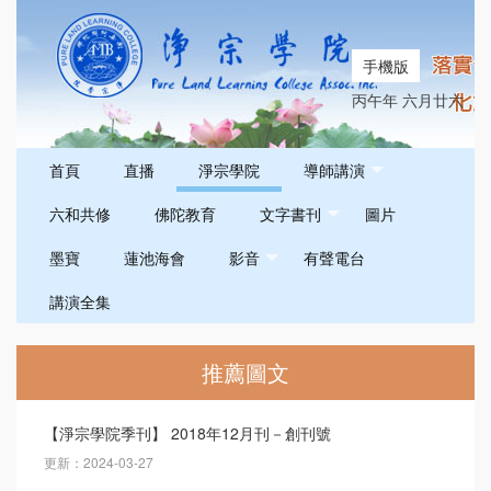
手機版
丙午年 六月廿六
首頁
直播
淨宗學院
導師講演
六和共修
佛陀教育
文字書刊
圖片
墨寶
蓮池海會
影音
有聲電台
講演全集
推薦圖文
【淨宗學院季刊】 2018年12月刊－創刊號
更新：2024-03-27