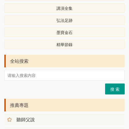
講演全集
弘法足跡
墨寶金石
精華節錄
全站搜索
搜 索
推薦專題
聽師父說