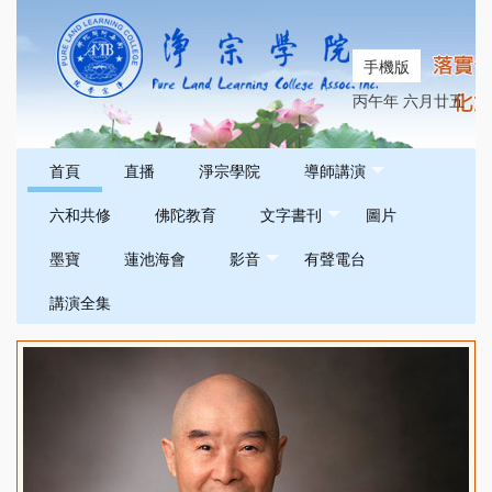
手機版
丙午年 六月廿五
首頁
直播
淨宗學院
導師講演
六和共修
佛陀教育
文字書刊
圖片
墨寶
蓮池海會
影音
有聲電台
講演全集