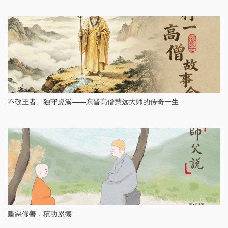
不敬王者、独守虎溪——东晋高僧慧远大师的传奇一生
斷惡修善，積功累德