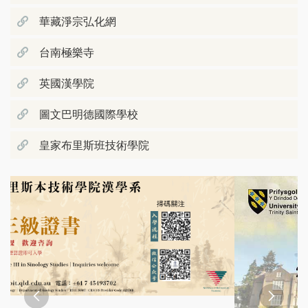
華藏淨宗弘化網
台南極樂寺
英國漢學院
圖文巴明德國際學校
皇家布里斯班技術學院

