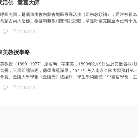
代活佛─章嘉大師
呼圖克圖，是藏傳佛教內蒙古地區最高活佛（即宗教領袖），通常被視為
為蒙古兩大活佛。根據喇嘛教相關傳記記載，章嘉呼圖克圖至今已轉十九
2018-02-01
東美教授事略
美教授（1899─1977）原名珣，字東美，1899年2月9日生於安徽
書香，三歲即讀詩經，儒學底蘊深厚，1917年考入南京金陵大學預科第
會長、金陵大學學報《金陵光》總編輯、學生學術團體「中國哲學會」主席
2018-02-01