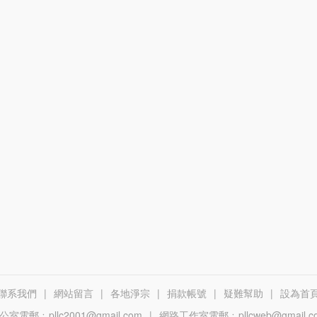
聯系我們
|
網站留言
|
各地淨宗
|
捐款帳號
|
疑難幫助
|
設為首
公室電郵﹕pllc2001@gmail.com
|
網路工作室電郵﹕pllcweb@gmail.c