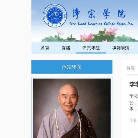
首頁
直播
淨宗學院
導師講演
淨宗學院
首頁
李
李公
公，
學，
佚名