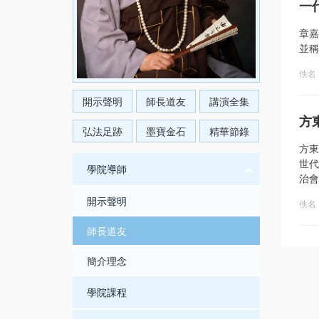
一
章嘉
並稱
佚名
開示聲明
師長道友
講演全集
方
弘法足跡
墨寶金石
精華節錄
方東
世代
學院導師
治會
開示聲明
佚名
師長道友
簡介理念
學院課程