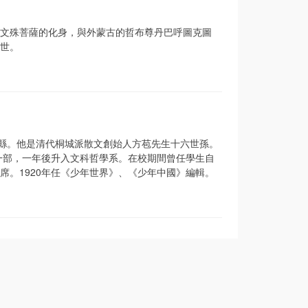
文殊菩薩的化身，與外蒙古的哲布尊丹巴呼圖克圖
世。
省桐城縣。他是清代桐城派散文創始人方苞先生十六世孫。
一部，一年後升入文科哲學系。在校期間曾任學生自
。1920年任《少年世界》、《少年中國》編輯。