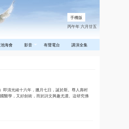
手機版
丙午年 六月廿五
蓮池海會
影音
有聲電台
講演全集
）即清光緒十六年，臘月七日，誕於斯。尊人壽村
國醫學，又好劍術，而於詩文興趣尤濃。迨研究佛