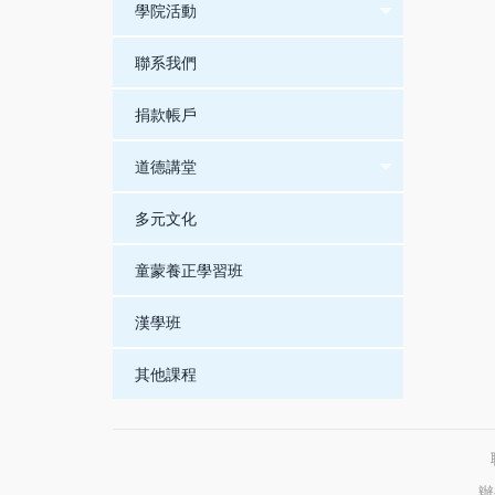
學院活動
聯系我們
捐款帳戶
道德講堂
多元文化
童蒙養正學習班
漢學班
其他課程
辦