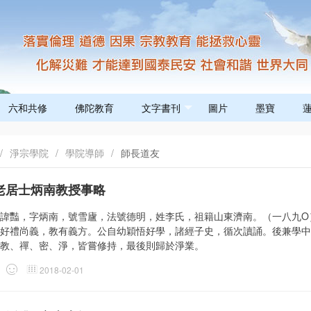
六和共修
佛陀教育
文字書刊
圖片
墨寶
/
淨宗學院
/
學院導師
/
師長道友
老居士炳南教授事略
諱豔，字炳南，號雪廬，法號德明，姓李氏，祖籍山東濟南。（一八九Ο
好禮尚義，教有義方。公自幼穎悟好學，諸經子史，循次讀誦。後兼學中
教、禪、密、淨，皆嘗修持，最後則歸於淨業。
2018-02-01