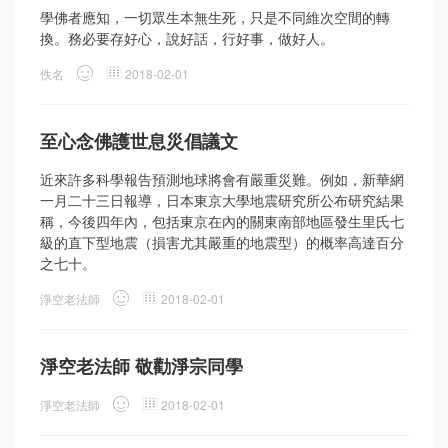
學佛者應知，一切眾生本無生死，只是不同維次空間的轉
換。務必要存好心，說好話，行好事，做好人。
佚名
2018-02-01
至心念佛護世息災倡議文
近來許多科學報告預測地球將會有嚴重災難。例如，新華網
一月二十三日報導，日本東京大學地震研究所公布研究結果
稱，今後四年內，包括東京在內的關東南部地區發生里氏七
級的直下型地震（損害尤其嚴重的地震型）的概率高達百分
之七十。
淨空老法師
2018-02-01
淨空老法師 敬勸淨宗同學
淨空老法師
2018-02-01