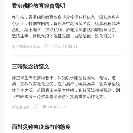
香港佛陀教育協會聲明
多年來，香港佛陀教育協會時常接獲各類信息，深知許多有
心人士，特別在國內，冒用淨空老法師名義，從事種種非法
活動，欺上瞞下，求取私利；於老法師談話內容斷章取義，
造謠生事，興風作浪；混亂視聽，自陷陷他，殊為可悲！
香港佛陀教育協會
2018-02-01
三時繫念祈請文
淨空畢生專志講經教學，深知以佛陀聖賢因果、倫理、道
德、宗教教育教化全民，洗心易行，轉惡為善，實為眾生脫
離苦本之源。若因應末法眾生根機，化解冥陽種種冤結，則
《中峰國師三時佛事繫念法會》實為重要治標之方。
淨空老法師
2018-02-01
面對災難瘟疫應有的態度