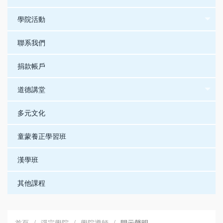
學院活動
聯系我們
捐款帳戶
道德講堂
多元文化
童蒙養正學習班
漢學班
其他課程
首頁
/
淨宗學院
/
學院導師
/
開示聲明