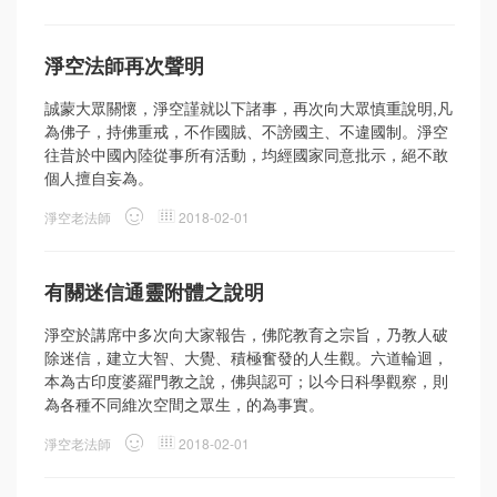
淨空法師再次聲明
誠蒙大眾關懷，淨空謹就以下諸事，再次向大眾慎重說明,凡
為佛子，持佛重戒，不作國賊、不謗國主、不違國制。淨空
往昔於中國內陸從事所有活動，均經國家同意批示，絕不敢
個人擅自妄為。
淨空老法師
2018-02-01
有關迷信通靈附體之說明
淨空於講席中多次向大家報告，佛陀教育之宗旨，乃教人破
除迷信，建立大智、大覺、積極奮發的人生觀。六道輪迴，
本為古印度婆羅門教之說，佛與認可；以今日科學觀察，則
為各種不同維次空間之眾生，的為事實。
淨空老法師
2018-02-01