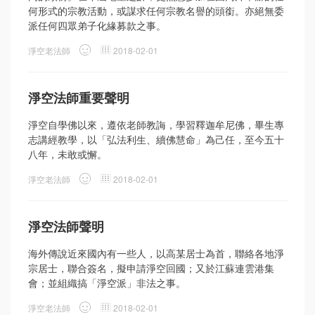
何形式的宗教活動，或謀求任何宗教名譽的頭銜。亦絕無委
派任何四眾弟子化緣募款之事。
淨空老法師
2018-02-01
淨空法師重要聲明
淨空自學佛以來，遵依老師教誨，學習釋迦牟尼佛，畢生專
志講經教學，以「弘法利生、續佛慧命」為己任，至今五十
八年，未敢或懈。
淨空老法師
2018-02-01
淨空法師聲明
海外傳說近來國內有一些人，以高某居士為首，聯絡各地淨
宗居士，聯合簽名，擬申請淨空回國；又於江蘇連雲港集
會；並組織搞「淨空派」非法之事。
淨空老法師
2018-02-01