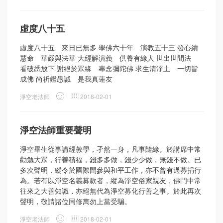
虛度八十五
虛度八十五 來日已無多 學佛六十年 演教五十三 發心續
慧命 華嚴與法華 大經解演義 供養有緣人 世出世間法
看破悉放下 謝絕於眾緣 專念彌陀佛 求生清淨土 一切皆
成佛 尚祈鑑愚誠 是我真蓮友
淨空老法師
2018-02-01
淨空法師重要聲明
淨空畢生從事講經教學，孑然一身，凡事隨緣。於講席中常
勸勉大眾，行善積福，錢多多做，錢少少做，無錢不做。已
多次聲明，縱令於國際間參與和平工作，亦不曾有過募捐行
為。若有以淨空名義募款者，縱為淨空俗家親友，佛門中常
往來之大善知識，亦絕無代為淨空募化行善之事。於此再次
聲明，敬請諸位同修萬勿上當受騙。
淨空老法師
2018-02-01