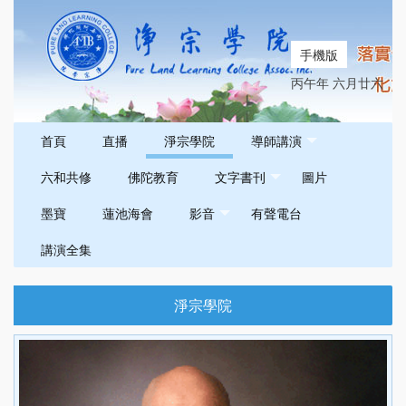
手機版
丙午年 六月廿六
首頁
直播
淨宗學院
導師講演
六和共修
佛陀教育
文字書刊
圖片
墨寶
蓮池海會
影音
有聲電台
講演全集
淨宗學院