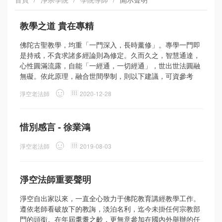
教學之道 貴在專精
佛陀古聖教學，均重「一門深入，長時薰修」。專學一門即
是持戒，不貪求諸多經論則為修定。久而久之，智慧通達，
心性圓滿流露，自能「一經通，一切經通」，世出世法圓融
無礙。依此原理，融合世間學制，則以下建議，可資參考
淨空老法師
2020-12-28
惜別感言 - 徐業鴻
淨空老法師
2019-08-03
淨空法師重要聲明
淨空自出家以來，一直全心致力于佛陀教育講經教學工作。
遵依老師看破放下的教誨，淡泊名利，迄今未掛任何宗教部
門的頭銜。在年屆耄耋之齡，更無意參加在國內外舉辦的任